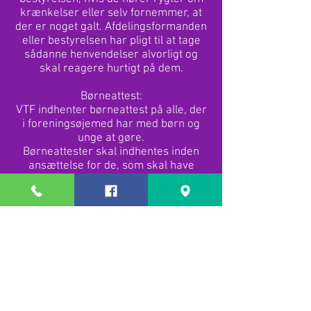
krænkelser eller selv fornemmer, at
der er noget galt. Afdelingsformanden
eller bestyrelsen har pligt til at tage
sådanne henvendelser alvorligt og
skal reagere hurtigt på dem.
Børneattest:
VTF indhenter børneattest på alle, der
i foreningsøjemed har med børn og
unge at gøre.
Børneattester skal indhentes inden
ansættelse for de, som skal have
direkte og vedvarende
kontakt med børn og unge under 15
år. Afdelingsformanden/bestyrelsen
har ansvaret for, at dette
foretages.
Alkohol:
VTF følger den gældende lovgivning
om udskænkning/salg af alkohol.
Trænere/ledere for børne- og