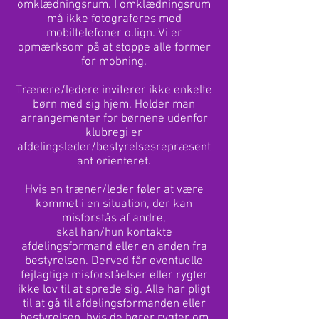
omklædningsrum. I omklædningsrum
må ikke fotograferes med
mobiltelefoner o.lign. Vi er
opmærksom på at stoppe alle former
for mobning.
Trænere/ledere inviterer ikke enkelte
børn med sig hjem. Holder man
arrangementer for børnene udenfor
klubregi er
afdelingsleder/bestyrelsesrepræsent
ant orienteret.
Hvis en træner/leder føler at være
kommet i en situation, der kan
misforstås af andre,
skal han/hun kontakte
afdelingsformand eller en anden fra
bestyrelsen. Derved får eventuelle
fejlagtige misforståelser eller rygter
ikke lov til at sprede sig. Alle har pligt
til at gå til afdelingsformanden eller
bestyrelsen, hvis de hører rygter om