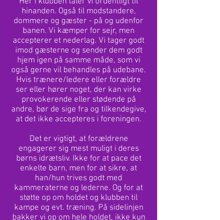
Her i klubben taler vi ordentligt til
hinanden. Også til modstandere,
dommere og gæster - på og udenfor
banen. Vi kæmper for sejr, men
accepterer et nederlag. Vi tager godt
imod gæsterne og sender dem godt
hjem igen på samme måde, som vi
også gerne vil behandles på udebane.
Hvis trænere/ledere eller forældre
ser eller hører noget, der kan virke
provokerende eller stødende på
andre, bør de sige fra og tilkendegive,
at det ikke accepteres i foreningen.
Det er vigtigt, at forældrene
engagerer sig mest muligt i deres
børns idrætsliv. Ikke for at pace det
enkelte barn, men for at sikre, at
han/hun trives godt med
kammeraterne og lederne. Og for at
støtte op om holdet og klubben til
kampe og evt. træning. På sidelinjen
bakker vi op om hele holdet, ikke kun