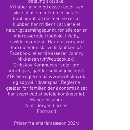
betaling skal ske.
Vi håber at vi med disse regler kan
sikre at alle medlemmer betaler
kontingent, og dermed sikrer at
klubben har midler til at være et
naturligt samlingspunkt, for alle der er
interesserede i fodbold, i Vejby,
Tisvilde og omegn. Har du spørgsmål
kan du enten skrive til klubben på
Facebook, eller til kasserer Johnny
Mikkelsen (
vtf@outlook.dk
).
Gribskov Kommunes regler om
idrætspas, gælder selvfølgelig også
VTF. Se reglerne på
www.gribskov.dk
,
og søg på ”idrætspas”. Reglerne
gælder for familier, der økonomisk set
har svært ved at betale kontingentet.
Mange hilsener
Niels Jørgen Larsen
Formand
Priser fra efterårssæson 2024: